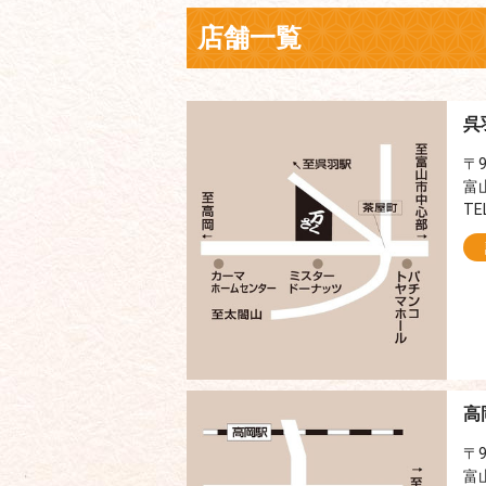
店舗一覧
呉
〒9
富
TE
高
〒9
富