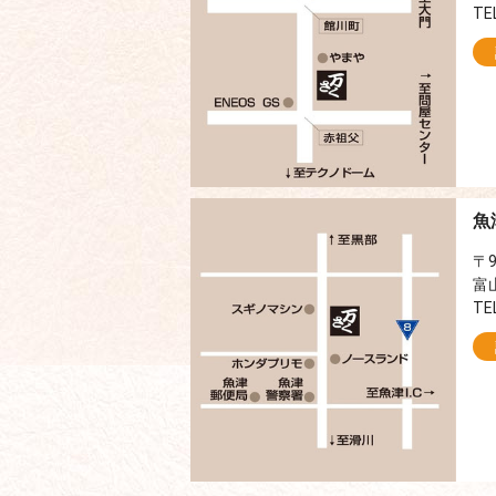
TE
魚
〒9
富
TE