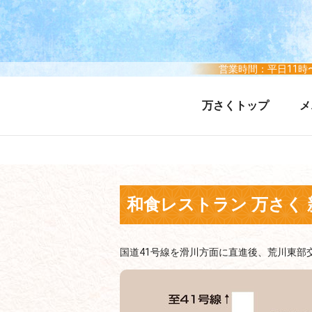
営業時間：平日11時〜
万さくトップ
メ
和食レストラン 万さく
国道41号線を滑川方面に直進後、荒川東部